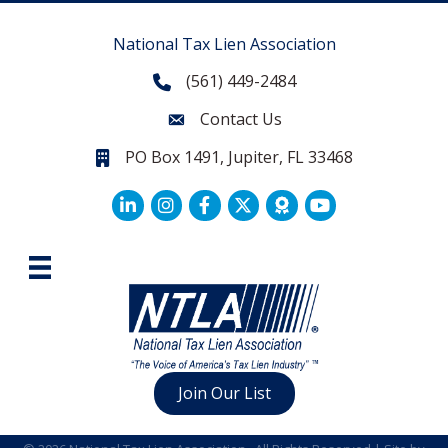
National Tax Lien Association
(561) 449-2484
Phone
Contact Us
Contact Us
PO Box 1491, Jupiter, FL 33468
PO Box 1491, Jupiter, FL 33468.
LinkedIn
Facebook
Twitter
Join Our List